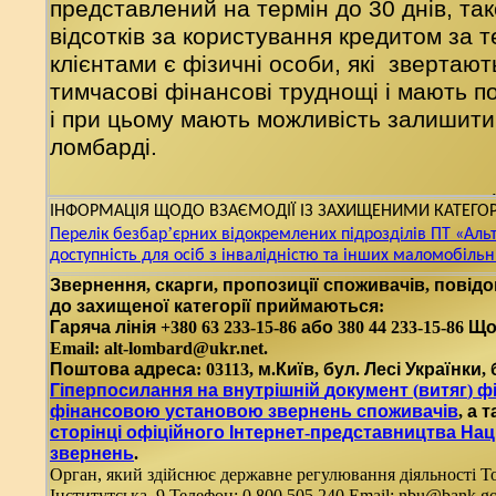
представлений на термін до 30 днів, та
відсотків за користування кредитом за
клієнтами є фізичні особи, які звертают
тимчасові фінансові труднощі і мають п
і при цьому мають можливість залишити
ломбарді.
Надання кредитування - це оперативна 
ІНФОРМАЦІЯ ЩОДО ВЗАЄМОДІЇ ІЗ ЗАХИЩЕНИМИ КАТЕГОР
компанією і нашим клієнтом договору, в 
’
Перелік
безбар
єрних
відокремлених
підрозділів
ПТ
«Аль
відсотки, а також умови пролонгації кред
доступність для осіб з інвалідністю та інших маломобіль
Звернення
,
скарги
,
пропозиції
споживачів
,
повід
до
захищеної
категорії
приймаються
:
Гаряча
лінія
+380 63 233-15-86
або
380 44 233-15-86
Що
Email: alt-lombard@ukr.net.
Поштова
адреса
: 03113,
м
.
Київ
,
бул
.
Лесі
Українки
,
Гіперпосилання
на
внутрішній
документ
(
витяг
)
ф
фінансовою
установою
звернень
споживачів
,
а
т
сторінці
офіційного
Інтернет
-
представництва
Нац
звернень
.
Орган, який здійснює державне регулювання діяльності То
Інститутська, 9 Телефон: 0 800 505 240 Email: nbu@bank.go