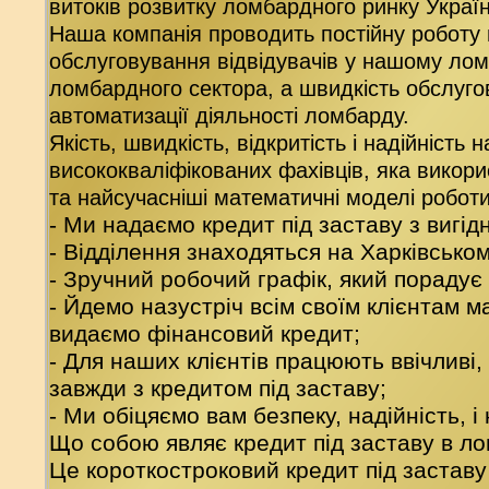
витоків розвитку ломбардного ринку Україн
Наша компанія проводить постійну роботу
обслуговування відвідувачів у нашому ло
ломбардного сектора, а швидкість обслуг
автоматизації діяльності ломбарду.
Якість, швидкість, відкритість і надійніст
висококваліфікованих фахівців, яка викорис
та найсучасніші математичні моделі робот
- Ми надаємо кредит під заставу з вигі
- Відділення знаходяться на Харківськом
- Зручний робочий графік, який порадує 
- Йдемо назустріч всім своїм клієнтам 
видаємо фінансовий кредит;
- Для наших клієнтів працюють ввічливі,
завжди з кредитом під заставу;
- Ми обіцяємо вам безпеку, надійність, 
Що собою являє кредит під заставу в ло
Це короткостроковий кредит під заставу