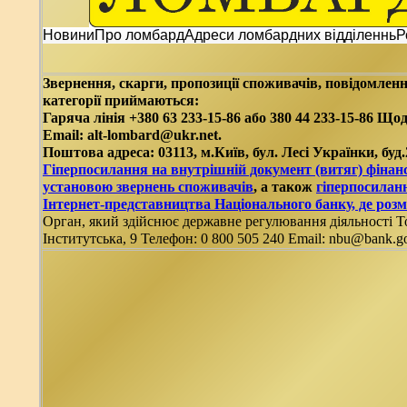
Новини
Про ломбард
Адреси ломбардних відділеннь
Р
Звернення, скарги, пропозиції споживачів, повідомлен
категорії приймаються:
Гаряча лінія +380 63 233-15-86 або 380 44 233-15-86 Щод
Email: alt-lombard@ukr.net.
Поштова адреса: 03113, м.Київ, бул. Лесі Українки, буд.
Гіперпосилання на внутрішній документ (витяг) фінан
установою звернень споживачів
, а також
гіперпосиланн
Інтернет-представництва Національного банку, де роз
Орган, який здійснює державне регулювання діяльності То
Інститутська, 9 Телефон: 0 800 505 240 Email: nbu@bank.g